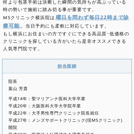
何より包茎手術は決断した瞬間の気持ちが高ぶっている
時の勢いで施術に踏み切る事が重要です。
曜日を問わず毎日22時まで診
MSクリニック横浜院は
療可能
。当日予約にも柔軟に対応しています。
もし横浜にお住まいの方ですぐにできる高品質･低価格の
クリニックを探している方がいたら是非オススメできる
人気専門院です。
担当医師
院長
葉山 芳貴
平成14年：聖マリアンナ医科大学卒業
平成20年：大阪医科大学大学院卒業
平成22年：大手男性専門クリニック院長就任
平成27年：メンズサポートクリニック(現MSクリニック)
開院