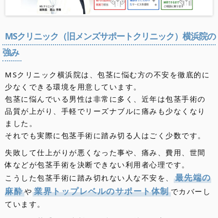
北海道・東北
地方
北海道のクリニック
青森県のクリニック
秋田県のクリニック
岩手県のクリニック
山形県のクリニック
宮城県のクリニック
福島県のクリニック
MSクリニック（旧メンズサポートクリニック）横浜院の
関東
地方
強み
東京都のクリニック
埼玉県のクリニック
千葉県のクリニック
神奈川県のクリニック
群馬県のクリニック
栃木県のクリニック
茨城県のクリニック
東海・甲信越・北陸
地方
MSクリニック横浜院は、包茎に悩む方の不安を徹底的に
愛知県のクリニック
静岡県のクリニック
岐阜県のクリニック
三重県のクリニック
新潟県のクリニック
山梨県のクリニック
長野県のクリニック
富山県のクリニック
石川県のクリニック
福井県のクリニック
近畿
少なくできる環境を用意しています。
地方
包茎に悩んでいる男性は非常に多く、近年は包茎手術の
大阪府のクリニック
京都府のクリニック
滋賀県のクリニック
兵庫県のクリニック
奈良県のクリニック
和歌山県のクリニック
中国・四国
品質が上がり、手軽でリーズナブルに痛みも少なくなり
地方
ました。
岡山県のクリニック
広島県のクリニック
山口県のクリニック
島根県のクリニック
鳥取県のクリニック
香川県のクリニック
徳島県のクリニック
愛媛県のクリニック
高知県のクリニック
九州・沖縄
それでも実際に包茎手術に踏み切る人はごく少数です。
地方
失敗して仕上がりが悪くなった事や、痛み、費用、世間
福岡県のクリニック
佐賀県のクリニック
長崎県のクリニック
大分県のクリニック
熊本県のクリニック
宮崎県のクリニック
鹿児島県のクリニック
沖縄県のクリニック
体などが包茎手術を決断できない利用者心理です。
最先端の
こうした包茎手術に踏み切れない人な不安を、
麻酔
業界トップレベルのサポート体制
や
でカバーし
ています。