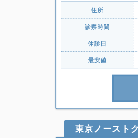
住所
診察時間
休診日
最安値
東京ノーストク