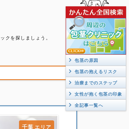
北海道
ニックを探しましょう。
青森
秋田
岩手
包茎の原因
山形
宮城
福島
包茎の抱えるリスク
群馬
栃木
茨城
治療までのステップ
埼玉
女性が抱く包茎の印象
潟
東京
全記事一覧へ
神奈川
千葉
千葉
エリア