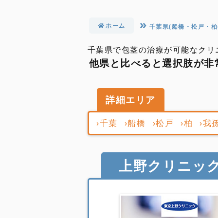
ホーム
千葉県(船橋・松戸・柏e
千葉県で包茎の治療が可能なクリ
他県と比べると選択肢が非
詳細エリア
沖縄
›千葉
›船橋
›松戸
›柏
›我
佐賀
福岡
山口
上野クリニック
長崎
大分
熊本
宮崎
鹿児島