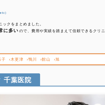
tc)
ニックをまとめました。
常に多い
ので、費用や実績を踏まえて信頼できるクリ
孫子
›木更津
›鴨川
›館山
›旭
島根
鳥取
京都
滋賀
福井
石川
富山
兵庫
新
 千葉医院
大阪
広島
岡山
岐阜
長野
山梨
和歌山
奈良
三重
愛知
静岡
愛媛
香川
高知
徳島