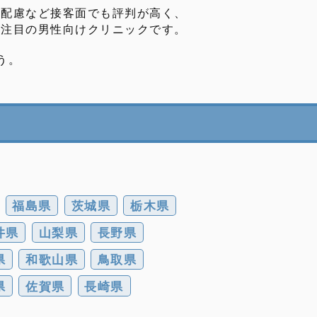
の配慮など接客面でも評判が高く、
今注目の男性向けクリニックです。
う。
福島県
茨城県
栃木県
井県
山梨県
長野県
県
和歌山県
鳥取県
県
佐賀県
長崎県