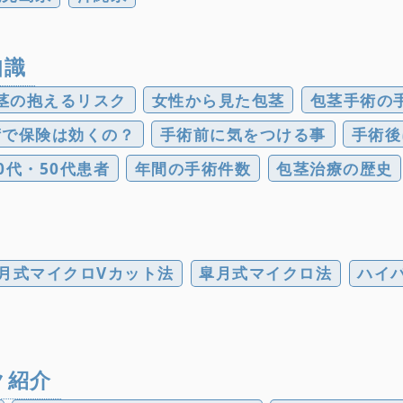
知識
茎の抱えるリスク
女性から見た包茎
包茎手術の
術で保険は効くの？
手術前に気をつける事
手術後
0代・50代患者
年間の手術件数
包茎治療の歴史
月式マイクロVカット法
皐月式マイクロ法
ハイ
ク紹介