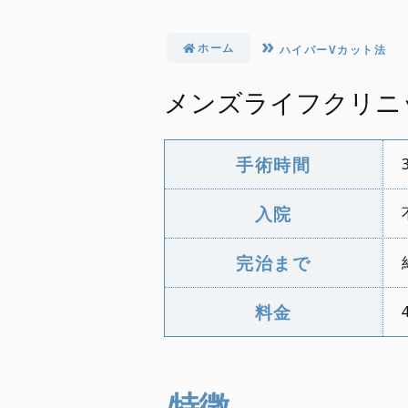
ホーム
ハイパーVカット法
メンズライフクリニッ
手術時間
沖縄
入院
完治まで
佐賀
福岡
山口
料金
長崎
大分
熊本
宮崎
鹿児島
特徴