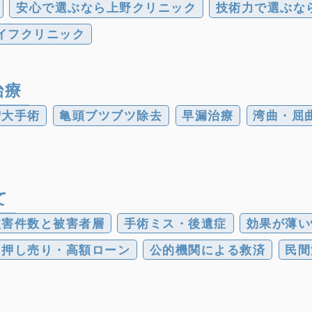
安心で選ぶなら上野クリニック
技術力で選ぶな
イフクリニック
治療
増大手術
亀頭ブツブツ除去
早漏治療
湾曲・屈
て
被害件数と被害者層
手術ミス・後遺症
効果が薄い
押し売り・高額ローン
公的機関による救済
民間