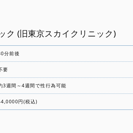
ク (旧東京スカイクリニック)
30分前後
不要
約3週間～4週間で性行為可能
島根
鳥取
京都
滋賀
福井
石川
富山
兵庫
新
44,0000円(税込)
大阪
広島
岡山
岐阜
長野
山梨
和歌山
奈良
三重
愛知
静岡
愛媛
香川
高知
徳島