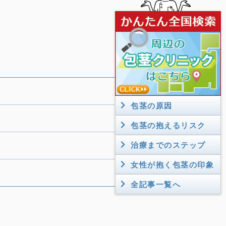
北海道
青森
秋田
岩手
包茎の原因
山形
宮城
福島
包茎の抱えるリスク
群馬
栃木
茨城
治療までのステップ
埼玉
女性が抱く包茎の印象
潟
東京
全記事一覧へ
神奈川
千葉