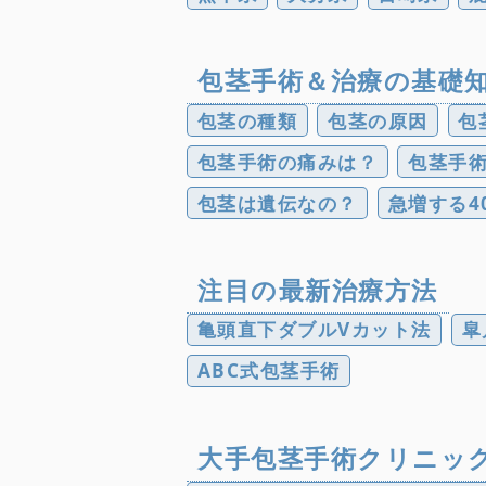
包茎手術＆治療の基礎
包茎の種類
包茎の原因
包
包茎手術の痛みは？
包茎手
包茎は遺伝なの？
急増する4
注目の最新治療方法
亀頭直下ダブルVカット法
皐
ABC式包茎手術
大手包茎手術クリニッ