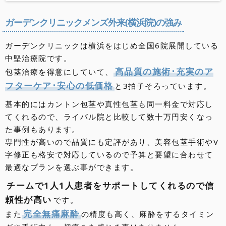
北海道・東北
地方
ガーデンクリニックメンズ外来(横浜院)の強み
北海道のクリニック
青森県のクリニック
秋田県のクリニック
岩手県のクリニック
山形県のクリニック
宮城県のクリニック
福島県のクリニック
関東
地方
ガーデンクリニックは横浜をはじめ全国6院展開している
中堅治療院です。
東京都のクリニック
埼玉県のクリニック
千葉県のクリニック
神奈川県のクリニック
群馬県のクリニック
栃木県のクリニック
茨城県のクリニック
東海・甲信越・北陸
地方
高品質の施術･充実のア
包茎治療を得意にしていて、
フターケア･安心の低価格
愛知県のクリニック
静岡県のクリニック
岐阜県のクリニック
三重県のクリニック
新潟県のクリニック
山梨県のクリニック
長野県のクリニック
富山県のクリニック
石川県のクリニック
福井県のクリニック
と3拍子そろっています。
近畿
地方
基本的にはカントン包茎や真性包茎も同一料金で対応し
大阪府のクリニック
京都府のクリニック
滋賀県のクリニック
兵庫県のクリニック
奈良県のクリニック
和歌山県のクリニック
中国・四国
地方
てくれるので、ライバル院と比較して数十万円安くなっ
た事例もあります。
岡山県のクリニック
広島県のクリニック
山口県のクリニック
島根県のクリニック
鳥取県のクリニック
香川県のクリニック
徳島県のクリニック
愛媛県のクリニック
高知県のクリニック
九州・沖縄
専門性が高いので品質にも定評があり、美容包茎手術やV
地方
字修正も格安で対応しているので予算と要望に合わせて
福岡県のクリニック
佐賀県のクリニック
長崎県のクリニック
大分県のクリニック
熊本県のクリニック
宮崎県のクリニック
鹿児島県のクリニック
沖縄県のクリニック
最適なプランを選ぶ事ができます。
チームで1人1人患者をサポートしてくれるので信
頼性が高い
です。
完全無痛麻酔
また
の精度も高く、麻酔をするタイミン