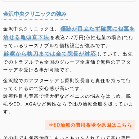
北海道・東北
地方
金沢中央クリニックの強み
北海道のクリニック
青森県のクリニック
秋田県のクリニック
岩手県のクリニック
山形県のクリニック
宮城県のクリニック
福島県のクリニック
関東
地方
傷跡が目立たず確実に包茎を
金沢中央クリニックは、
東京都のクリニック
埼玉県のクリニック
千葉県のクリニック
神奈川県のクリニック
群馬県のクリニック
栃木県のクリニック
茨城県のクリニック
治せる亀頭直下法
を税込7.7万円(仮性包茎の場合)で行
東海・甲信越・北陸
地方
っているリーズナブルな価格設定が強みです。
愛知県のクリニック
静岡県のクリニック
岐阜県のクリニック
三重県のクリニック
新潟県のクリニック
山梨県のクリニック
長野県のクリニック
富山県のクリニック
石川県のクリニック
福井県のクリニック
診察から執刀までは全て院長が対応
していて、出先
近畿
地方
でのトラブルでも全国のグループ全店舗で無料のアフタ
大阪府のクリニック
京都府のクリニック
滋賀県のクリニック
兵庫県のクリニック
奈良県のクリニック
和歌山県のクリニック
ーケアを受ける事が可能です。
中国・四国
地方
金沢院でのアフターケアも原則院長自ら責任を持って行
岡山県のクリニック
広島県のクリニック
山口県のクリニック
島根県のクリニック
鳥取県のクリニック
香川県のクリニック
徳島県のクリニック
愛媛県のクリニック
高知県のクリニック
九州・沖縄
地方
ってくれるので安心感が高いです。
診療科目も豊富で増大術などペニスの悩みをはじめ、脱
福岡県のクリニック
佐賀県のクリニック
長崎県のクリニック
大分県のクリニック
熊本県のクリニック
宮崎県のクリニック
鹿児島県のクリニック
沖縄県のクリニック
毛やED、AGAなど男性ならではの治療全般を扱っていま
す。
ED治療の費用相場や原因はこちら
その中でも包茎治療にもっとも力を入れていて高い専門