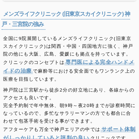
北海道・東北
地方
メンズライフクリニック (旧東京スカイクリニック) 神
北海道のクリニック
青森県のクリニック
秋田県のクリニック
岩手県のクリニック
山形県のクリニック
宮城県のクリニック
福島県のクリニック
関東
戸・三宮院の強み
地方
東京都のクリニック
埼玉県のクリニック
千葉県のクリニック
神奈川県のクリニック
群馬県のクリニック
栃木県のクリニック
茨城県のクリニック
全国に9院展開しているメンズライフクリニック(旧東京
東海・甲信越・北陸
地方
スカイクリニック)は関西・中国・四国地方に強く、神戸
愛知県のクリニック
静岡県のクリニック
岐阜県のクリニック
三重県のクリニック
新潟県のクリニック
山梨県のクリニック
長野県のクリニック
富山県のクリニック
石川県のクリニック
福井県のクリニック
院の他にも大阪、広島、愛媛にも拠点を持っています。
近畿
地方
専門医による完全ハンドメ
クリニックのコンセプトは
大阪府のクリニック
京都府のクリニック
滋賀県のクリニック
兵庫県のクリニック
奈良県のクリニック
和歌山県のクリニック
中国・四国
イドの治療
で麻酔等における安全面でもワンランク上の
地方
医療を目指しています。
岡山県のクリニック
広島県のクリニック
山口県のクリニック
島根県のクリニック
鳥取県のクリニック
香川県のクリニック
徳島県のクリニック
愛媛県のクリニック
高知県のクリニック
九州・沖縄
地方
神戸院は三宮駅から徒歩2分の好立地にあり、各線からの
アクセスも良いです。
福岡県のクリニック
佐賀県のクリニック
長崎県のクリニック
大分県のクリニック
熊本県のクリニック
宮崎県のクリニック
鹿児島県のクリニック
沖縄県のクリニック
完全予約制で年中無休、朝9時～夜20時までが診察時間に
なっているので、多忙なサラリーマンの方でも都合に合
わせて包茎手術を受ける事ができます。
サポート体制
アフターケアも万全で神戸エリアの中では
がしっかりしていると評判の良い
クリニックです。