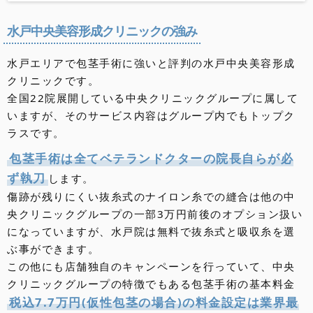
北海道・東北
地方
水戸中央美容形成クリニックの強み
北海道のクリニック
青森県のクリニック
秋田県のクリニック
岩手県のクリニック
山形県のクリニック
宮城県のクリニック
福島県のクリニック
関東
地方
水戸エリアで包茎手術に強いと評判の水戸中央美容形成
クリニックです。
東京都のクリニック
埼玉県のクリニック
千葉県のクリニック
神奈川県のクリニック
群馬県のクリニック
栃木県のクリニック
茨城県のクリニック
東海・甲信越・北陸
地方
全国22院展開している中央クリニックグループに属して
いますが、そのサービス内容はグループ内でもトップク
愛知県のクリニック
静岡県のクリニック
岐阜県のクリニック
三重県のクリニック
新潟県のクリニック
山梨県のクリニック
長野県のクリニック
富山県のクリニック
石川県のクリニック
福井県のクリニック
近畿
地方
ラスです。
大阪府のクリニック
京都府のクリニック
滋賀県のクリニック
兵庫県のクリニック
奈良県のクリニック
和歌山県のクリニック
包茎手術は全てベテランドクターの院長自らが必
中国・四国
地方
ず執刀
します。
岡山県のクリニック
広島県のクリニック
山口県のクリニック
島根県のクリニック
鳥取県のクリニック
香川県のクリニック
徳島県のクリニック
愛媛県のクリニック
高知県のクリニック
九州・沖縄
傷跡が残りにくい抜糸式のナイロン糸での縫合は他の中
地方
央クリニックグループの一部3万円前後のオプション扱い
福岡県のクリニック
佐賀県のクリニック
長崎県のクリニック
大分県のクリニック
熊本県のクリニック
宮崎県のクリニック
鹿児島県のクリニック
沖縄県のクリニック
になっていますが、水戸院は無料で抜糸式と吸収糸を選
ぶ事ができます。
この他にも店舗独自のキャンペーンを行っていて、中央
クリニックグループの特徴でもある包茎手術の基本料金
税込7.7万円(仮性包茎の場合)の料金設定は業界最