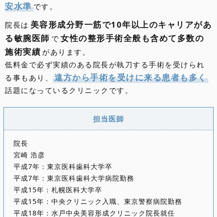
安水準
です。
美容形成分野一筋で10年以上のキャリアがあ
院長は
る敏腕医師
女性の整形手術全般も含めて多数の
で
施術実績
があります。
低料金で必ず実績のある院長が執刀する手術を受けられ
遠方から手術を受けに来る患者も多く
る事もあり、
話題になっているクリニックです。
担当医師
院長
宮崎 浩彦
平成7年：東京医科歯科大学卒
平成7年：東京医科歯科大学病院勤務
平成15年：札幌医科大学卒
平成15年：中央クリニック入職、東京警察病院勤務
平成18年：水戸中央美容形成クリニック院長就任