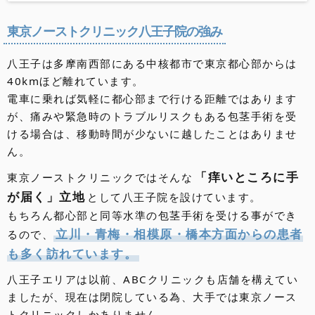
北海道・東北
地方
東京ノーストクリニック八王子院の強み
北海道のクリニック
青森県のクリニック
秋田県のクリニック
岩手県のクリニック
山形県のクリニック
宮城県のクリニック
福島県のクリニック
関東
地方
八王子は多摩南西部にある中核都市で東京都心部からは
40kmほど離れています。
東京都のクリニック
埼玉県のクリニック
千葉県のクリニック
神奈川県のクリニック
群馬県のクリニック
栃木県のクリニック
茨城県のクリニック
東海・甲信越・北陸
地方
電車に乗れば気軽に都心部まで行ける距離ではあります
が、痛みや緊急時のトラブルリスクもある包茎手術を受
愛知県のクリニック
静岡県のクリニック
岐阜県のクリニック
三重県のクリニック
新潟県のクリニック
山梨県のクリニック
長野県のクリニック
富山県のクリニック
石川県のクリニック
福井県のクリニック
近畿
地方
ける場合は、移動時間が少ないに越したことはありませ
ん。
大阪府のクリニック
京都府のクリニック
滋賀県のクリニック
兵庫県のクリニック
奈良県のクリニック
和歌山県のクリニック
中国・四国
地方
「痒いところに手
東京ノーストクリニックではそんな
岡山県のクリニック
広島県のクリニック
山口県のクリニック
島根県のクリニック
鳥取県のクリニック
香川県のクリニック
徳島県のクリニック
愛媛県のクリニック
高知県のクリニック
九州・沖縄
が届く」立地
として八王子院を設けています。
地方
もちろん都心部と同等水準の包茎手術を受ける事ができ
福岡県のクリニック
佐賀県のクリニック
長崎県のクリニック
大分県のクリニック
熊本県のクリニック
宮崎県のクリニック
鹿児島県のクリニック
沖縄県のクリニック
立川・青梅・相模原・橋本方面からの患者
るので、
も多く訪れています。
八王子エリアは以前、ABCクリニックも店舗を構えてい
ましたが、現在は閉院している為、大手では東京ノース
トクリニックしかありません。