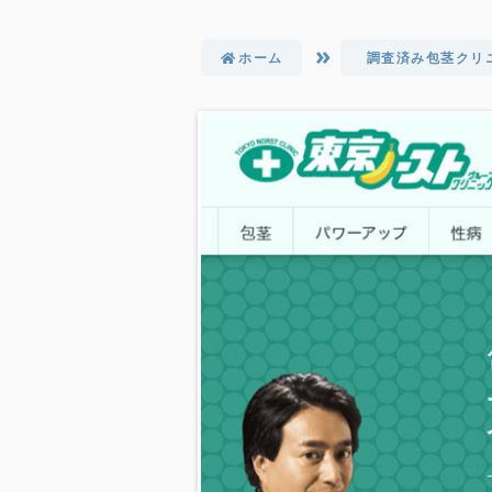
ホーム
調査済み包茎クリ
沖縄
佐賀
福岡
山口
長崎
大分
熊本
宮崎
鹿児島