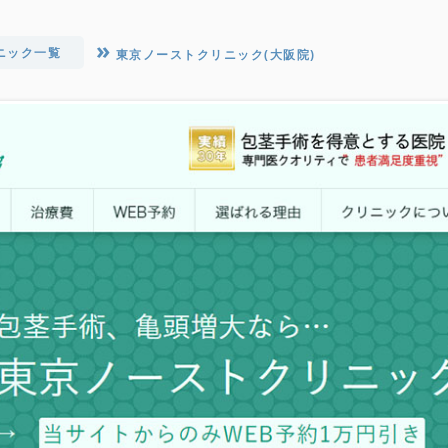
ニック一覧
東京ノーストクリニック(大阪院)
島根
鳥取
京都
滋賀
福井
石川
富山
兵庫
新
大阪
広島
岡山
岐阜
長野
山梨
和歌山
奈良
三重
愛知
静岡
愛媛
香川
高知
徳島