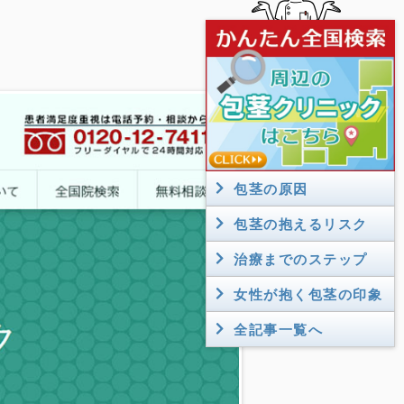
北海道
青森
秋田
岩手
包茎の原因
山形
宮城
福島
包茎の抱えるリスク
群馬
栃木
茨城
治療までのステップ
埼玉
女性が抱く包茎の印象
潟
東京
全記事一覧へ
神奈川
千葉